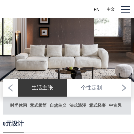
生活主张
个性定制
意
时尚休闲
意式极简
自然主义
法式浪漫
意式轻奢
中古风
0元设计