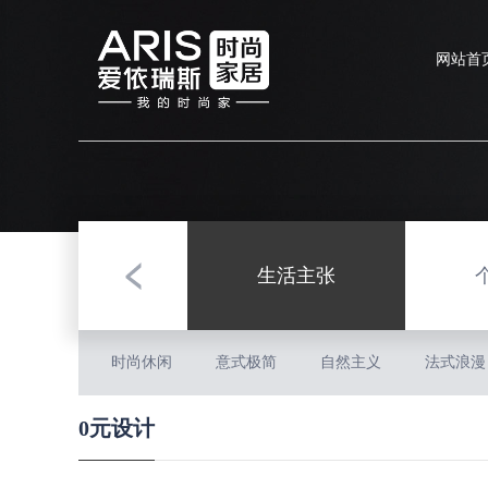
生活主张
时尚休闲
意式极简
自然主义
法式浪漫
0元设计